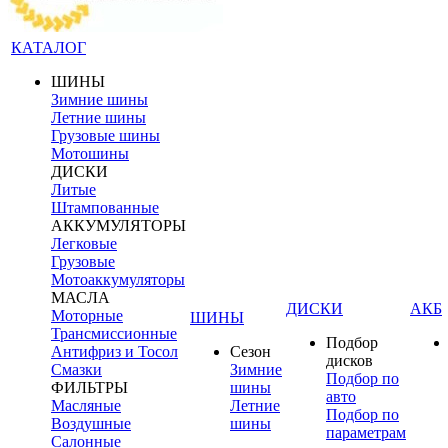
КАТАЛОГ
ШИНЫ
Зимние шины
Летние шины
Грузовые шины
Мотошины
ДИСКИ
Литые
Штампованные
АККУМУЛЯТОРЫ
Легковые
Грузовые
Мотоаккумуляторы
МАСЛА
ДИСКИ
АКБ
Моторные
ШИНЫ
Трансмиссионные
Подбор
Антифриз и Тосол
Сезон
дисков
Смазки
Зимние
Подбор по
ФИЛЬТРЫ
шины
авто
Масляные
Летние
Подбор по
Воздушные
шины
параметрам
Салонные