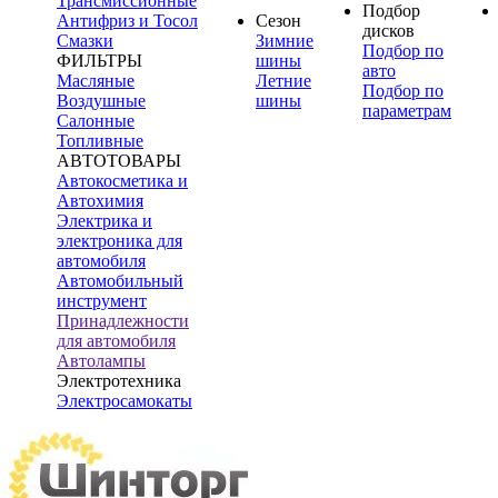
Трансмиссионные
Подбор
Антифриз и Тосол
Сезон
дисков
Смазки
Зимние
Подбор по
ФИЛЬТРЫ
шины
авто
Масляные
Летние
Подбор по
Воздушные
шины
параметрам
Салонные
Топливные
АВТОТОВАРЫ
Автокосметика и
Автохимия
Электрика и
электроника для
автомобиля
Автомобильный
инструмент
Принадлежности
для автомобиля
Автолампы
Электротехника
Электросамокаты