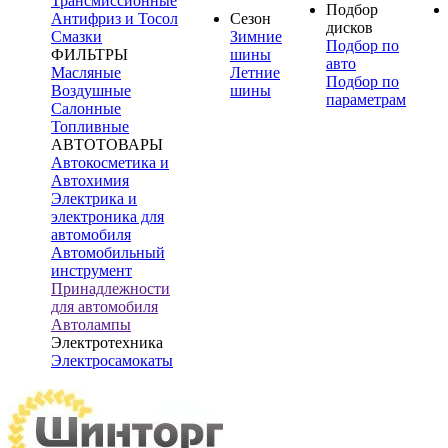
Трансмиссионные
Подбор
Антифриз и Тосол
Сезон
дисков
Смазки
Зимние
Подбор по
ФИЛЬТРЫ
шины
авто
Масляные
Летние
Подбор по
Воздушные
шины
параметрам
Салонные
Топливные
АВТОТОВАРЫ
Автокосметика и
Автохимия
Электрика и
электроника для
автомобиля
Автомобильный
инструмент
Принадлежности
для автомобиля
Автолампы
Электротехника
Электросамокаты