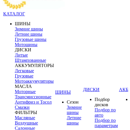
КАТАЛОГ
ШИНЫ
Зимние шины
Летние шины
Грузовые шины
Мотошины
ДИСКИ
Литые
Штампованные
АККУМУЛЯТОРЫ
Легковые
Грузовые
Мотоаккумуляторы
МАСЛА
ДИСКИ
АКБ
Моторные
ШИНЫ
Трансмиссионные
Подбор
Антифриз и Тосол
Сезон
дисков
Смазки
Зимние
Подбор по
ФИЛЬТРЫ
шины
авто
Масляные
Летние
Подбор по
Воздушные
шины
параметрам
Салонные