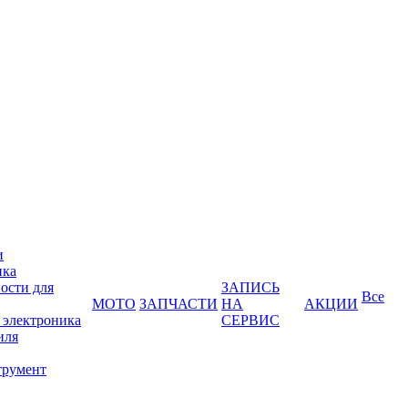
и
ика
ости для
ЗАПИСЬ
Все
МОТО
ЗАПЧАСТИ
НА
АКЦИИ
 электроника
СЕРВИС
иля
трумент