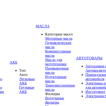
МАСЛА
Категории масел
Моторные масла
Гидравлические
масла
Компрессорные
масла
АВТОТОВАРЫ
Масло для
АКБ
мототехники
Автохимия 
Промывочные
Тип
Автокосмет
масла
Авто
Принадлежн
Редукторные
по
Легковые
автомобиля
масла
АКБ
Электрика и
Трансмиссионные
по
Грузовые
для автомоб
масла
ам
АКБ
Инструмент
Фильтры
Электроинс
Воздушные
фильтры