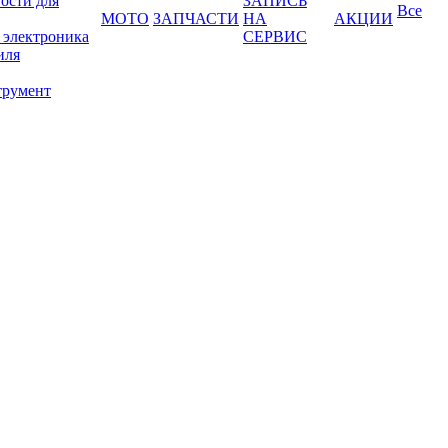
ости для
ЗАПИСЬ
Все
МОТО
ЗАПЧАСТИ
НА
АКЦИИ
 электроника
СЕРВИС
иля
трумент