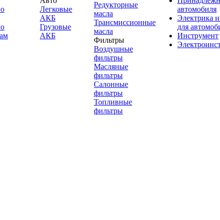
Авто
Принадлежн
Редукторные
по
Легковые
автомобиля
масла
АКБ
Электрика и
Трансмиссионные
по
Грузовые
для автомоб
масла
ам
АКБ
Инструмент
Фильтры
Электроинс
Воздушные
фильтры
Масляные
фильтры
Салонные
фильтры
Топливные
фильтры