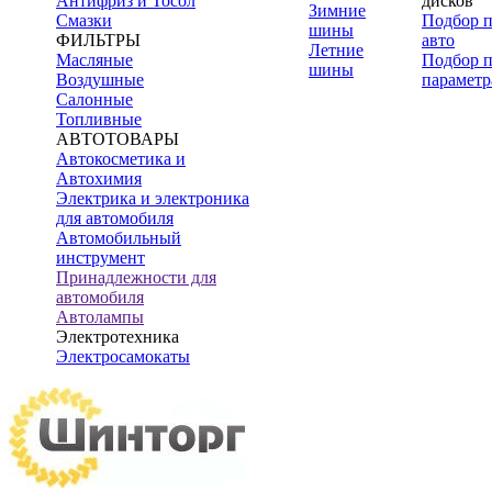
Антифриз и Тосол
дисков
Зимние
Смазки
Подбор 
шины
ФИЛЬТРЫ
авто
Летние
Масляные
Подбор 
шины
Воздушные
параметр
Салонные
Топливные
АВТОТОВАРЫ
Автокосметика и
Автохимия
Электрика и электроника
для автомобиля
Автомобильный
инструмент
Принадлежности для
автомобиля
Автолампы
Электротехника
Электросамокаты