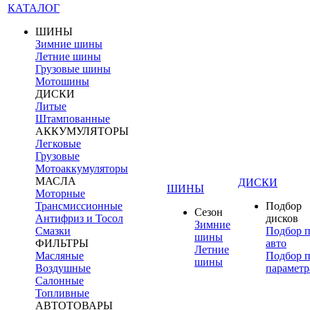
КАТАЛОГ
ШИНЫ
Зимние шины
Летние шины
Грузовые шины
Мотошины
ДИСКИ
Литые
Штампованные
АККУМУЛЯТОРЫ
Легковые
Грузовые
Мотоаккумуляторы
МАСЛА
ДИСКИ
ШИНЫ
Моторные
Трансмиссионные
Подбор
Сезон
Антифриз и Тосол
дисков
Зимние
Смазки
Подбор 
шины
ФИЛЬТРЫ
авто
Летние
Масляные
Подбор 
шины
Воздушные
параметр
Салонные
Топливные
АВТОТОВАРЫ