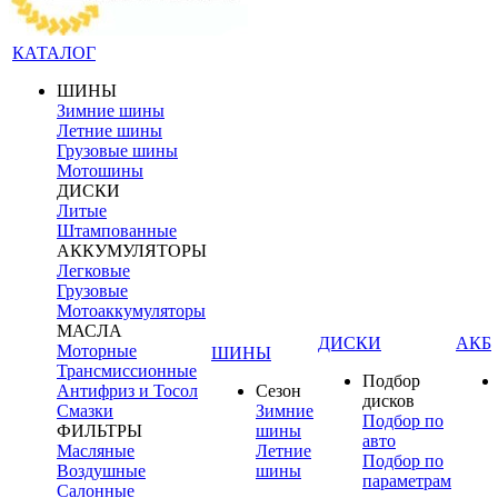
КАТАЛОГ
ШИНЫ
Зимние шины
Летние шины
Грузовые шины
Мотошины
ДИСКИ
Литые
Штампованные
АККУМУЛЯТОРЫ
Легковые
Грузовые
Мотоаккумуляторы
МАСЛА
ДИСКИ
АКБ
Моторные
ШИНЫ
Трансмиссионные
Подбор
Антифриз и Тосол
Сезон
дисков
Смазки
Зимние
Подбор по
ФИЛЬТРЫ
шины
авто
Масляные
Летние
Подбор по
Воздушные
шины
параметрам
Салонные