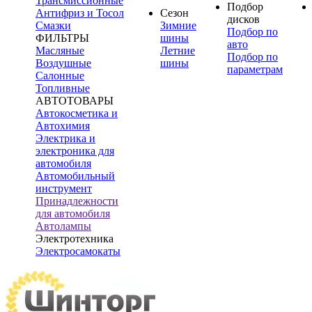
Трансмиссионные
Подбор
Антифриз и Тосол
Сезон
дисков
Смазки
Зимние
Подбор по
ФИЛЬТРЫ
шины
авто
Масляные
Летние
Подбор по
Воздушные
шины
параметрам
Салонные
Топливные
АВТОТОВАРЫ
Автокосметика и
Автохимия
Электрика и
электроника для
автомобиля
Автомобильный
инструмент
Принадлежности
для автомобиля
Автолампы
Электротехника
Электросамокаты