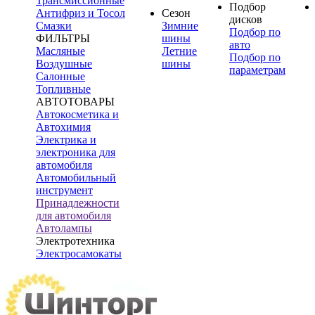
Трансмиссионные
Подбор
Антифриз и Тосол
Сезон
дисков
Смазки
Зимние
Подбор по
ФИЛЬТРЫ
шины
авто
Масляные
Летние
Подбор по
Воздушные
шины
параметрам
Салонные
Топливные
АВТОТОВАРЫ
Автокосметика и
Автохимия
Электрика и
электроника для
автомобиля
Автомобильный
инструмент
Принадлежности
для автомобиля
Автолампы
Электротехника
Электросамокаты