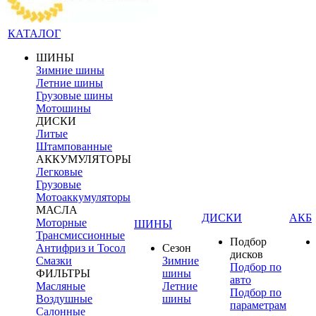
КАТАЛОГ
ШИНЫ
Зимние шины
Летние шины
Грузовые шины
Мотошины
ДИСКИ
Литые
Штампованные
АККУМУЛЯТОРЫ
Легковые
Грузовые
Мотоаккумуляторы
МАСЛА
ДИСКИ
АКБ
Моторные
ШИНЫ
Трансмиссионные
Подбор
Антифриз и Тосол
Сезон
дисков
Смазки
Зимние
Подбор по
ФИЛЬТРЫ
шины
авто
Масляные
Летние
Подбор по
Воздушные
шины
параметрам
Салонные