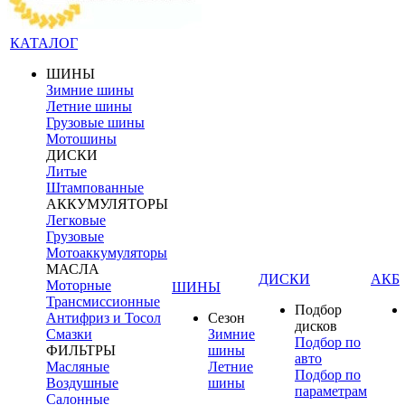
КАТАЛОГ
ШИНЫ
Зимние шины
Летние шины
Грузовые шины
Мотошины
ДИСКИ
Литые
Штампованные
АККУМУЛЯТОРЫ
Легковые
Грузовые
Мотоаккумуляторы
МАСЛА
ДИСКИ
АКБ
Моторные
ШИНЫ
Трансмиссионные
Подбор
Антифриз и Тосол
Сезон
дисков
Смазки
Зимние
Подбор по
ФИЛЬТРЫ
шины
авто
Масляные
Летние
Подбор по
Воздушные
шины
параметрам
Салонные