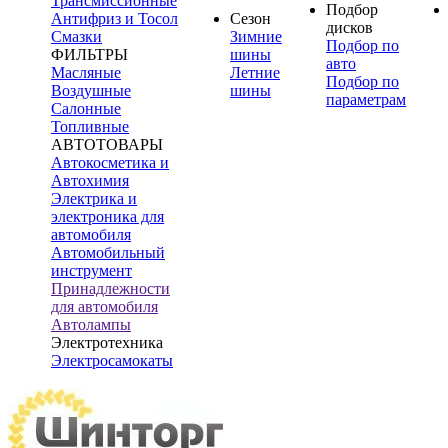
Трансмиссионные
Подбор
Антифриз и Тосол
Сезон
дисков
Смазки
Зимние
Подбор по
ФИЛЬТРЫ
шины
авто
Масляные
Летние
Подбор по
Воздушные
шины
параметрам
Салонные
Топливные
АВТОТОВАРЫ
Автокосметика и
Автохимия
Электрика и
электроника для
автомобиля
Автомобильный
инструмент
Принадлежности
для автомобиля
Автолампы
Электротехника
Электросамокаты